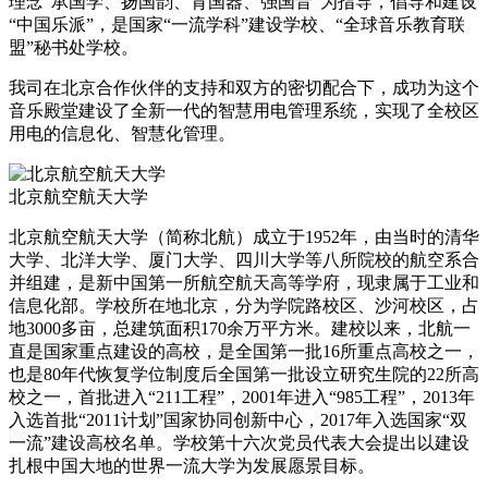
理念“承国学、扬国韵、育国器、强国音”为指导，倡导和建设
“中国乐派”，是国家“一流学科”建设学校、“全球音乐教育联
盟”秘书处学校。
我司在北京合作伙伴的支持和双方的密切配合下，成功为这个
音乐殿堂建设了全新一代的智慧用电管理系统，实现了全校区
用电的信息化、智慧化管理。
北京航空航天大学
北京航空航天大学（简称北航）成立于1952年，由当时的清华
大学、北洋大学、厦门大学、四川大学等八所院校的航空系合
并组建，是新中国第一所航空航天高等学府，现隶属于工业和
信息化部。学校所在地北京，分为学院路校区、沙河校区，占
地3000多亩，总建筑面积170余万平方米。建校以来，北航一
直是国家重点建设的高校，是全国第一批16所重点高校之一，
也是80年代恢复学位制度后全国第一批设立研究生院的22所高
校之一，首批进入“211工程”，2001年进入“985工程”，2013年
入选首批“2011计划”国家协同创新中心，2017年入选国家“双
一流”建设高校名单。学校第十六次党员代表大会提出以建设
扎根中国大地的世界一流大学为发展愿景目标。