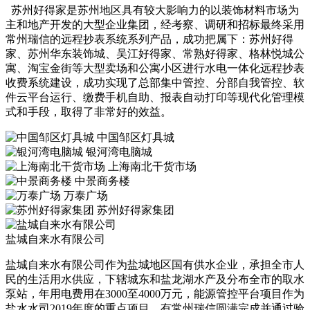
苏州好得家是苏州地区具有较大影响力的以装饰材料市场为
主和地产开发的大型企业集团，经考察、调研和招标最终采用
常州瑞信的远程抄表系统系列产品，成功把属下：苏州好得
家、苏州华东装饰城、吴江好得家、常熟好得家、格林悦城公
寓、淘宝金街等大型卖场和公寓小区进行水电一体化远程抄表
收费系统建设，成功实现了总部集中管控、分部自我管控、软
件云平台运行、缴费手机自助、报表自动打印等现代化管理模
式和手段，取得了非常好的效益。
中国邹区灯具城
银河湾电脑城
上海南北干货市场
中景商务楼
万泰广场
苏州好得家集团
盐城自来水有限公司
盐城自来水有限公司作为盐城地区国有供水企业，承担全市人
民的生活用水供应，下辖城东和盐龙湖水产及分布全市的取水
泵站，年用电费用在3000至4000万元，能源管控平台项目作为
盐水水司2019年度的重点项目，有常州瑞信圆满完成并通过验