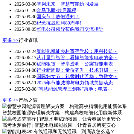
2026-03-06
智创未来，智慧节能协同发展
2026-01-20
金马飞腾·共启新程
2025-09-30
国庆节丨放假通知！
2025-09-03
纪念抗战胜利80周年!
2025-08-05
华电公司领导莅临我司交流指导
更多 >>
行业资讯
2025-02-24
智能化赋能乡村寄宿学校：用科技筑···
2026-06-13
从计量到智管，看懂智能水电表的全···
2026-04-30
赋能租赁・智享透明：公寓智能电表···
2026-04-08
行业新周期：量价齐升 + 技术升级，···
2025-03-08
国际妇女节：礼赞时代芳华，致敬女···
2025-02-11
2025年节能减排与电力领域关键动态
2025-02-08
“智慧能源管理三剑客”落地：电表···
更多 >>
产品之窗
智慧校园能源管理解决方案：构建高校精细化用能新体系
高考逐梦前行 | 智慧水电赋能校园，让青春居所更安心