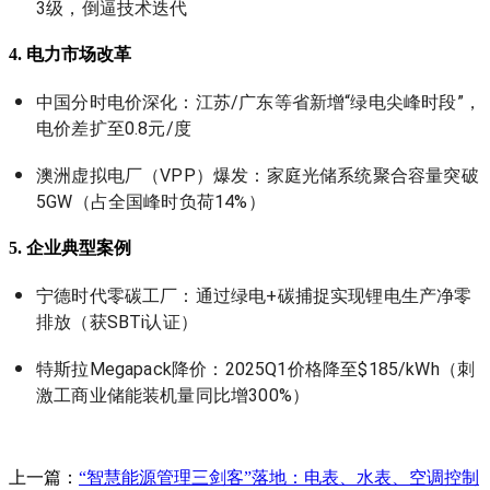
3级，倒逼技术迭代
4. 电力市场改革
中国分时电价深化：江苏/广东等省新增“绿电尖峰时段”，
电价差扩至0.8元/度
澳洲虚拟电厂（VPP）爆发：家庭光储系统聚合容量突破
5GW（占全国峰时负荷14%）
5. 企业典型案例
宁德时代零碳工厂：通过绿电+碳捕捉实现锂电生产净零
排放（获SBTi认证）
特斯拉Megapack降价：2025Q1价格降至$185/kWh（刺
激工商业储能装机量同比增300%）
上一篇：
“智慧能源管理三剑客”落地：电表、水表、空调控制