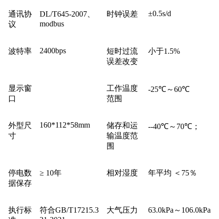
±0.5s/d
通讯协
DL/T645-2007、
时钟误差
modbus
议
2400bps
波特率
短时过流
小于1.5%
误差改变
显示窗
工作温度
-25℃～60℃
口
范围
160*112*58mm
外型尺
储存和运
--40℃～70℃；
寸
输温度范
围
停电数
≥ 10年
相对湿度
年平均 ＜75％
据保存
执行标
符合GB/T17215.3
大气压力
63.0kPa～106.0kPa