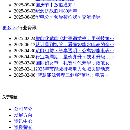
2025-09-30
国庆节丨放假通知！
2025-09-03
纪念抗战胜利80周年!
2025-08-05
华电公司领导莅临我司交流指导
更多 >>
行业资讯
2025-02-24
智能化赋能乡村寄宿学校：用科技筑···
2026-06-13
从计量到智管，看懂智能水电表的全···
2026-04-30
赋能租赁・智享透明：公寓智能电表···
2026-04-08
行业新周期：量价齐升 + 技术升级，···
2025-03-08
国际妇女节：礼赞时代芳华，致敬女···
2025-02-11
2025年节能减排与电力领域关键动态
2025-02-08
“智慧能源管理三剑客”落地：电表···
关于瑞信
公司简介
发展方向
资讯中心
资质荣誉