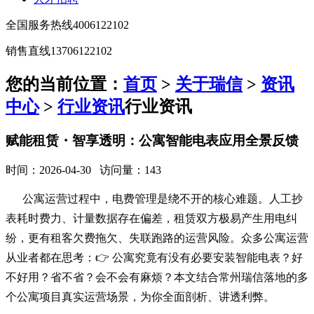
全国服务热线
4006122102
销售直线
13706122102
您的当前位置：
首页
>
关于瑞信
>
资讯
中心
>
行业资讯
行业资讯
赋能租赁・智享透明：公寓智能电表应用全景反馈
时间：2026-04-30 访问量：143
公寓运营过程中，电费管理是绕不开的核心难题。人工抄
表耗时费力、计量数据存在偏差，租赁双方极易产生用电纠
纷，更有租客欠费拖欠、失联跑路的运营风险。众多公寓运营
从业者都在思考：👉 公寓究竟有没有必要安装智能电表？好
不好用？省不省？会不会有麻烦？本文结合常州瑞信落地的多
个公寓项目真实运营场景，为你全面剖析、讲透利弊。