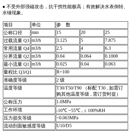
● 不受外部强磁攻击，抗干扰性能极高；有效解决水表倒转、
水锤现象。
项目
单位
参 数
mm
15
20
25
公称口径
m3/h
3.125
5
7.875
过载流量 Q3
m3/h
2.5
4
6.3
常用流量 Q4
m3/h
0.04
0.064
0.1008
分界流量 Q2
m3/h
0.025
0.04
0.063
最小流量 Q1
R=100
量程比 Q3/Q1
准确度等级
2 级
温度等级
T30/T50/T90 （标配 T30 , 如需订
购其他温度等级 , 需订货时提）
1.0MPa
公称压力
工作环境
-10℃ ~55℃ , ≤ 100%RH
<0.063MPa
压力损失等级
U10/D5
流动剖面敏感度等级