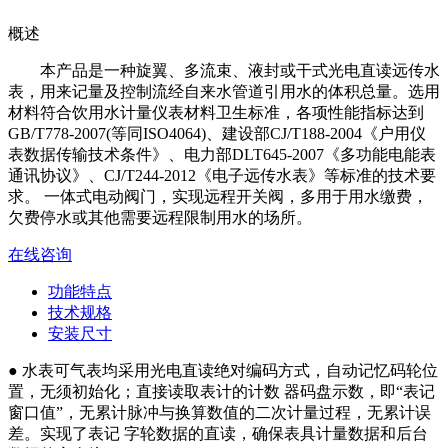
概述
本产品是一种旋翼、多流束、液封或干式光电直读远传水
表，用来记量及控制流经自来水管道引用水的体积总量。选用
材料符合饮用水计量仪表材料卫生标准，各项性能指标达到
GB/T778-2007(等同ISO4064)、建设部CJ/T188-2004《户用仪
表数据传输技术条件》、电力部DLT645-2007《多功能电能表
通讯协议》、CJ/T244-2012《电子远传水表》等标准的技术要
求。 一体式电动阀门，实现远程开关阀，多用于用水缴费，
欠费停水或其他需要远程限制用水的场所。
在线咨询
功能特点
技术规格
安装尺寸
● 水表可气表均采用光电直读绝对编码方式，自动记忆码轮位
置，无须初始化；直接读取表计的计数 器码盘示数，即“表记
窗口值”，无累计脉冲与换算数值的二次计量过程，无累计误
差。实现了表记 字轮数据的直读，确保表具计量数据和后台