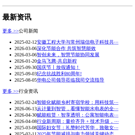
最新资讯
更多 >>
公司新闻
2025-02-12
安徽工程大学与常州瑞信电子科技共···
2026-03-06
深化节能合作 共筑智慧能效
2026-03-06
智创未来，智慧节能协同发展
2026-01-20
金马飞腾·共启新程
2025-09-30
国庆节丨放假通知！
2025-09-03
纪念抗战胜利80周年!
2025-08-05
华电公司领导莅临我司交流指导
更多 >>
行业资讯
2025-02-24
智能化赋能乡村寄宿学校：用科技筑···
2026-06-13
从计量到智管，看懂智能水电表的全···
2026-04-30
赋能租赁・智享透明：公寓智能电表···
2026-04-08
行业新周期：量价齐升 + 技术升级，···
2025-03-08
国际妇女节：礼赞时代芳华，致敬女···
2025-02-11
2025年节能减排与电力领域关键动态